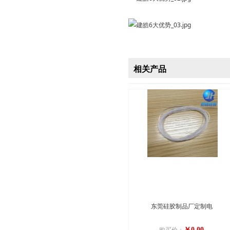
相关产品
东莞硅胶制品厂定制电
购买价：
￥0.00