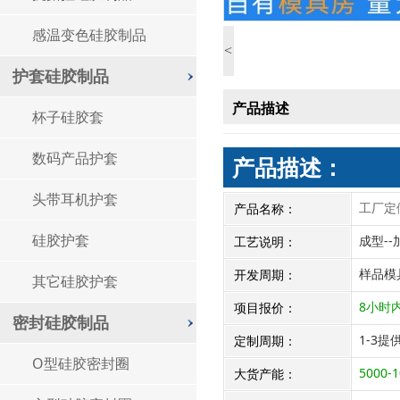
感温变色硅胶制品
<
护套硅胶制品
产品描述
杯子硅胶套
数码产品护套
产品描述：
头带耳机护套
工厂定
产品名称：
硅胶护套
成型--
工艺说明：
样品模具
开发周期：
其它硅胶护套
8小时
项目报价：
密封硅胶制品
1-3
定制周期：
O型硅胶密封圈
5000-
大货产能：