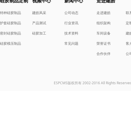
硅胶制品定制
视频中心
新闻中心
走进建皓
特种硅胶制品
建皓风采
公司动态
走进建皓
联
护套硅胶制品
产品测试
行业资讯
组织架构
定
密封硅胶制品
硅胶加工
技术资料
车间设备
建
硅胶模压制品
常见问题
荣誉证书
客
合作伙伴
公
ESPCMS版权所有 2002-2016 All Rights Reserve