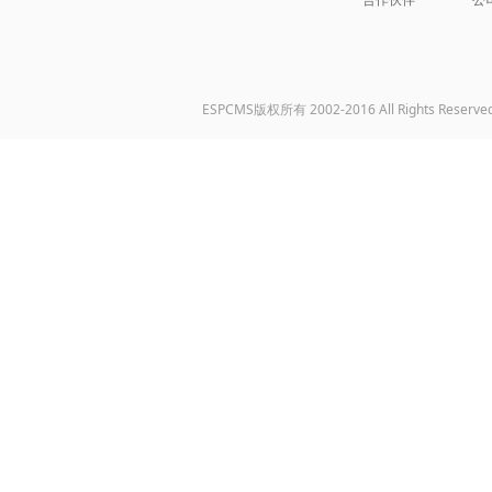
ESPCMS版权所有 2002-2016 All Rights Reserve