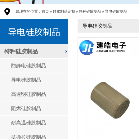
您现在的位置：
首页
»
硅胶制品定制
»
特种硅胶制品
»
导电硅胶制品
导电硅胶制品
导电硅胶制品
特种硅胶制品
防静电硅胶制品
导电硅胶制品
高透明硅胶制品
阻燃硅胶制品
耐高温硅胶制品
抗撕拉硅胶制品