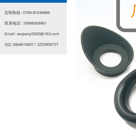
定制热线 : 0769-81036866
联系电话 : 18998069961
Email : wujianyi5000@163.com
QQ: 3464619407 / 3253909737