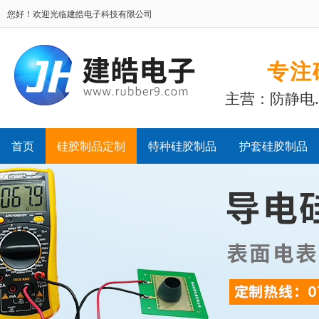
您好！欢迎光临建皓电子科技有限公司
专注
主营：防静电
首页
硅胶制品定制
特种硅胶制品
护套硅胶制品