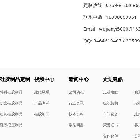
定制热线 : 0769-8103686
联系电话 : 18998069961
Email : wujianyi5000@16
QQ: 3464619407 / 3253
硅胶制品定制
视频中心
新闻中心
走进建皓
特种硅胶制品
建皓风采
公司动态
走进建皓
联
护套硅胶制品
产品测试
行业资讯
组织架构
定
密封硅胶制品
硅胶加工
技术资料
车间设备
建
硅胶模压制品
常见问题
荣誉证书
客
合作伙伴
公