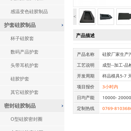
感温变色硅胶制品
<
护套硅胶制品
产品描述
杯子硅胶套
数码产品护套
产品名称
硅胶厂家生产
头带耳机护套
工艺说明
成型--加工-品
开发周期
样品模具5-7 
硅胶护套
项目报价
3小时内
其它硅胶护套
日均产能
10000- 2000
密封硅胶制品
定制热线
0769-810368
O型硅胶密封圈