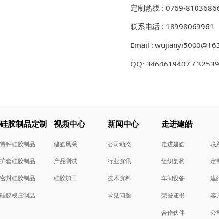
定制热线 : 0769-8103686
联系电话 : 18998069961
Email : wujianyi5000@16
QQ: 3464619407 / 3253
硅胶制品定制
视频中心
新闻中心
走进建皓
特种硅胶制品
建皓风采
公司动态
走进建皓
联
护套硅胶制品
产品测试
行业资讯
组织架构
定
密封硅胶制品
硅胶加工
技术资料
车间设备
建
硅胶模压制品
常见问题
荣誉证书
客
合作伙伴
公