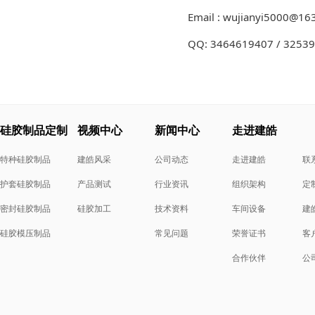
Email : wujianyi5000@16
QQ: 3464619407 / 3253
硅胶制品定制
视频中心
新闻中心
走进建皓
特种硅胶制品
建皓风采
公司动态
走进建皓
联
护套硅胶制品
产品测试
行业资讯
组织架构
定
密封硅胶制品
硅胶加工
技术资料
车间设备
建
硅胶模压制品
常见问题
荣誉证书
客
合作伙伴
公