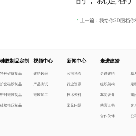
上一篇：
我给你3D图档
硅胶制品定制
视频中心
新闻中心
走进建皓
特种硅胶制品
建皓风采
公司动态
走进建皓
联
护套硅胶制品
产品测试
行业资讯
组织架构
定
密封硅胶制品
硅胶加工
技术资料
车间设备
建
硅胶模压制品
常见问题
荣誉证书
客
合作伙伴
公