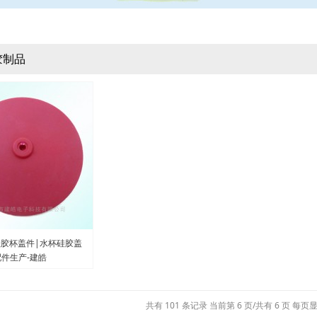
胶制品
胶杯盖件|水杯硅胶盖
配件生产-建皓
共有 101 条记录 当前第 6 页/共有 6 页 每页显