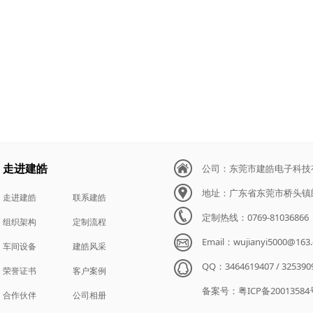
走进建皓
公司：东莞市建皓电子科技
地址：广东省东莞市桥头镇
走进建皓
联系建皓
定制热线：0769-81036866
组织架构
定制流程
Email：wujianyi5000@163
车间设备
建皓风采
QQ：3464619407 / 325390
荣誉证书
客户案例
备案号：
粤ICP备20013584
合作伙伴
公司相册