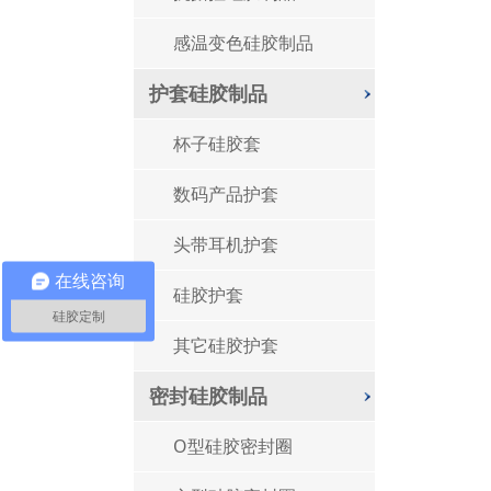
感温变色硅胶制品
护套硅胶制品
杯子硅胶套
数码产品护套
头带耳机护套
在线咨询
硅胶护套
硅胶定制
其它硅胶护套
密封硅胶制品
O型硅胶密封圈