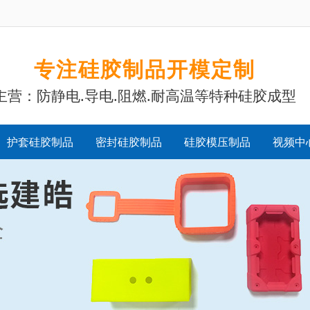
专注硅胶制品开模定制
主营：防静电.导电.阻燃.耐高温等特种硅胶成型
护套硅胶制品
密封硅胶制品
硅胶模压制品
视频中