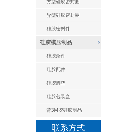
方型硅胶密封圈
异型硅胶密封圈
硅胶密封件
硅胶模压制品
硅胶杂件
硅胶配件
硅胶脚垫
硅胶包装盒
背3M胶硅胶制品
联系方式