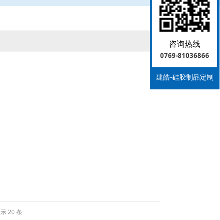
咨询热线
0769-81036866
建皓-硅胶制品定制
示 20 条