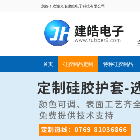
您好！欢迎光临建皓电子科技有限公司
首页
硅胶制品定制
特种硅胶制品